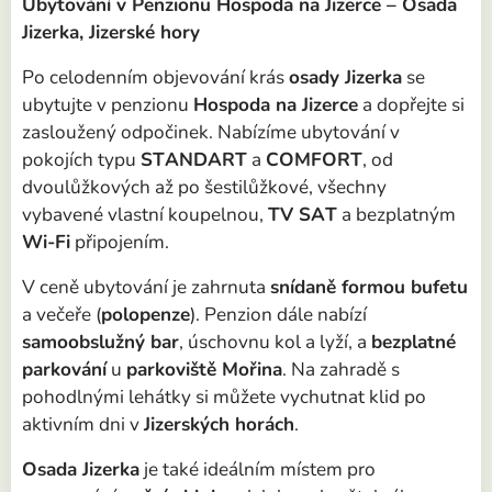
Ubytování v Penzionu Hospoda na Jizerce – Osada
Jizerka, Jizerské hory
Po celodenním objevování krás
osady Jizerka
se
ubytujte v penzionu
Hospoda na Jizerce
a dopřejte si
zasloužený odpočinek. Nabízíme ubytování v
pokojích typu
STANDART
a
COMFORT
, od
dvoulůžkových až po šestilůžkové, všechny
vybavené vlastní koupelnou,
TV SAT
a bezplatným
Wi-Fi
připojením.
V ceně ubytování je zahrnuta
snídaně formou bufetu
a večeře (
polopenze
). Penzion dále nabízí
samoobslužný bar
, úschovnu kol a lyží, a
bezplatné
parkování
u
parkoviště Mořina
. Na zahradě s
pohodlnými lehátky si můžete vychutnat klid po
aktivním dni v
Jizerských horách
.
Osada Jizerka
je také ideálním místem pro