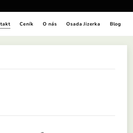
takt
Ceník
O nás
Osada Jizerka
Blog