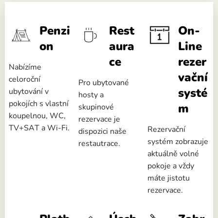
Penzi
Rest
On-
on
aura
Line
ce
rezer
Nabízíme
vační
celoroční
Pro ubytované
systé
ubytování v
hosty a
pokojích s vlastní
m
skupinové
koupelnou, WC,
rezervace je
TV+SAT a Wi-Fi.
Rezervační
dispozici naše
systém zobrazuje
restautrace.
aktuálně volné
pokoje a vždy
máte jistotu
rezervace.