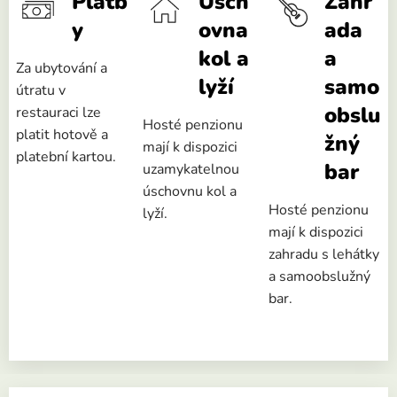
Platb
Úsch
Zahr
y
ovna
ada
kol a
a
Za ubytování a
lyží
samo
útratu v
obslu
restauraci lze
Hosté penzionu
platit hotově a
žný
mají k dispozici
platební kartou.
bar
uzamykatelnou
úschovnu kol a
Hosté penzionu
lyží.
mají k dispozici
zahradu s lehátky
a samoobslužný
bar.