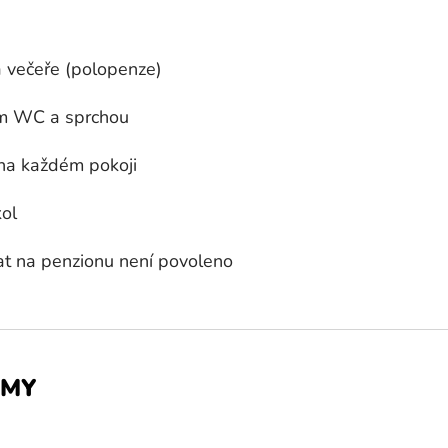
 večeře (polopenze)
ím WC a sprchou
na každém pokoji
kol
at na penzionu není povoleno
OMY