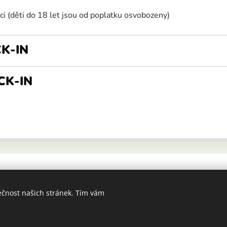
ci (děti do 18 let jsou od poplatku osvobozeny)
CK-IN
CK-IN
ečnost našich stránek. Tím vám
Cookies