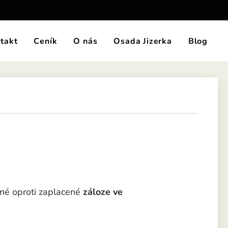
takt
Ceník
O nás
Osada Jizerka
Blog
né oproti zaplacené
záloze ve