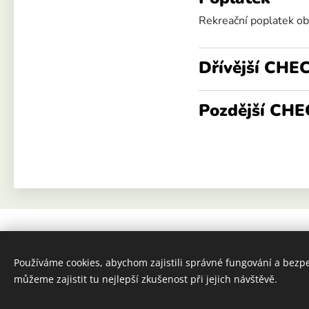
Rekreační poplatek ob
Dřívější CHE
Pozdější CHE
Používáme cookies, abychom zajistili správné fungování a bezp
můžeme zajistit tu nejlepší zkušenost při jejich návštěvě.