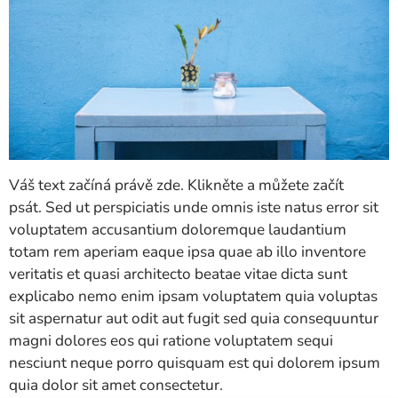
Váš text začíná právě zde. Klikněte a můžete začít
psát. Sed ut perspiciatis unde omnis iste natus error sit
voluptatem accusantium doloremque laudantium
totam rem aperiam eaque ipsa quae ab illo inventore
veritatis et quasi architecto beatae vitae dicta sunt
explicabo nemo enim ipsam voluptatem quia voluptas
sit aspernatur aut odit aut fugit sed quia consequuntur
magni dolores eos qui ratione voluptatem sequi
nesciunt neque porro quisquam est qui dolorem ipsum
quia dolor sit amet consectetur.