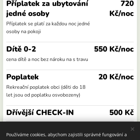
Příplatek za ubytování
720
jedné osoby
Kč/noc
Příplatek se platí za každou noc jedné
osoby na pokoji
Dítě 0-2
550 Kč/noc
cena dítě a noc bez nároku na s travu
Poplatek
20 Kč/noc
Rekreační poplatek obci (děti do 18
let jsou od poplatku osvobozeny)
Dřívější CHECK-IN
500 Kč
Pozdější CHECK-IN
500 Kč
Používáme cookies, abychom zajistili správné fungování a