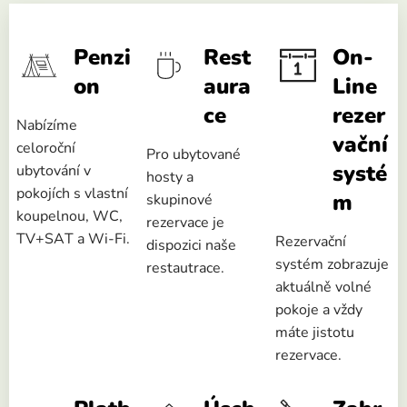
Penzi
Rest
On-
on
aura
Line
ce
rezer
Nabízíme
vační
celoroční
Pro ubytované
systé
ubytování v
hosty a
pokojích s vlastní
m
skupinové
koupelnou, WC,
rezervace je
TV+SAT a Wi-Fi.
Rezervační
dispozici naše
systém zobrazuje
restautrace.
aktuálně volné
pokoje a vždy
máte jistotu
rezervace.