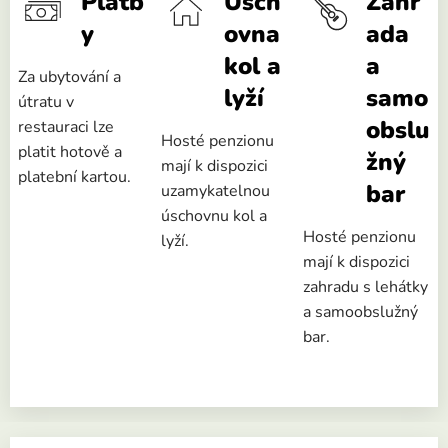
Platb
Úsch
Zahr
y
ovna
ada
kol a
a
Za ubytování a
lyží
samo
útratu v
obslu
restauraci lze
Hosté penzionu
platit hotově a
žný
mají k dispozici
platební kartou.
bar
uzamykatelnou
úschovnu kol a
Hosté penzionu
lyží.
mají k dispozici
zahradu s lehátky
a samoobslužný
bar.